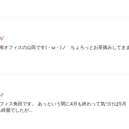
🍃
南オフィスの山田です(・ω・)ノ ちょろっとお茶摘みしてき
🌿
オフィス角田です。 あっという間に4月も終わって気づけば5月
も綺麗でしたが…