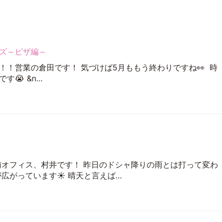
ズ～ピザ編～
！！営業の倉田です！ 気づけば5月ももう終わりですね👀 時
す😭 &n…
南オフィス、村井です！ 昨日のドシャ降りの雨とは打って変わ
が広がっています☀ 晴天と言えば…