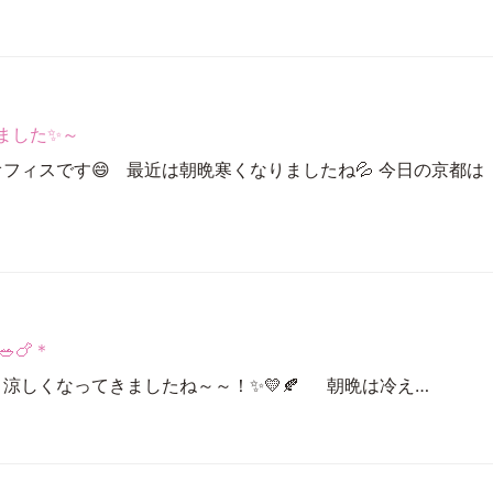
ました✨～
オフィスです😄 最近は朝晩寒くなりましたね💦 今日の京都は
🥗🍗＊
と涼しくなってきましたね～～！✨💛🍂 朝晩は冷え…