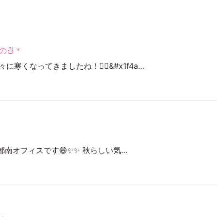
の🍜＊
々に寒くなってきましたね！🖐🏻&#x1f4a…
都南オフィスです😄✨✨ 秋らしい気…