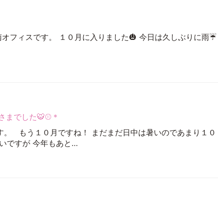
南オフィスです。 １０月に入りました🎃 今日は久しぶりに雨☔
さまでした🐯⚾＊
。 もう１０月ですね！ まだまだ日中は暑いのであまり１０
いですが 今年もあと…