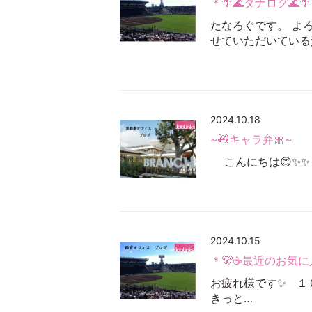
＊🌴🌊タナログ🌊
たなろぐです。 よ
せていただいている
2024.10.18
~🧸キャラ弁🎀~
こんにちは😊✨✨
2024.10.15
＊🐻☕最近のお気に
お疲れ様です✨ １
きっと…