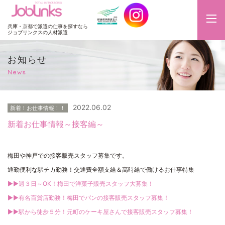
JobLinks
兵庫・京都で派遣の仕事を探すなら
ジョブリンクスの人材派遣
お知らせ
News
2022.06.02
新着！お仕事情報！！
新着お仕事情報～接客編～
梅田や神戸での接客販売スタッフ募集です。
通勤便利な駅チカ勤務！交通費全額支給＆高時給で働けるお仕事特集
▶▶週３日～OK！梅田で洋菓子販売スタッフ大募集！
▶▶有名百貨店勤務！梅田でパンの接客販売スタッフ募集！
▶▶駅から徒歩５分！元町のケーキ屋さんで接客販売スタッフ募集！