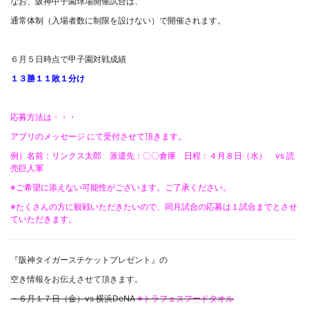
なお、阪神甲子園球場開催試合は、
通常体制（入場者数に制限を設けない）で開催されます。
６月５日時点で甲子園対戦成績
１３勝１１敗１分け
応募方法は・・・
アプリのメッセージ にて受付させて頂きます。
例）名前：リンクス太郎 派遣先：〇〇倉庫 日程：４月８日（水） vs 読
売巨人軍
※ご希望に添えない可能性がございます。ご了承ください。
※たくさんの方に観戦いただきたいので、同月試合の応募は１試合までとさせ
ていただきます。
『阪神タイガースチケットプレゼント』の
空き情報をお伝えさせて頂きます。
・６月１７日（金）vs 横浜DeNA
※トラフェスフードタオル