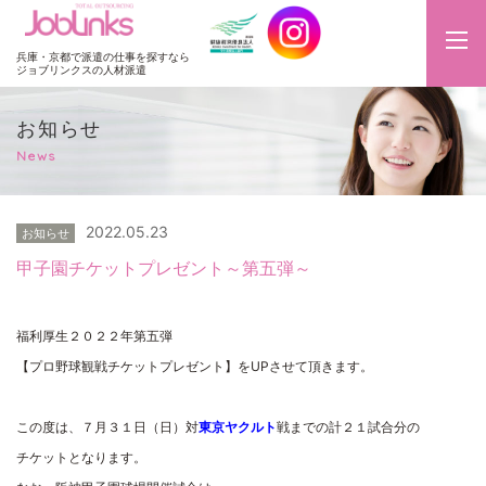
JobLinks
兵庫・京都で派遣の仕事を探すなら
ジョブリンクスの人材派遣
お知らせ
News
2022.05.23
お知らせ
甲子園チケットプレゼント～第五弾～
福利厚生２０２２年第五弾
【プロ野球観戦チケットプレゼント】をUPさせて頂きます。
この度は、７月３１日（日）対
東京ヤクルト
戦までの計２１試合分の
チケットとなります。