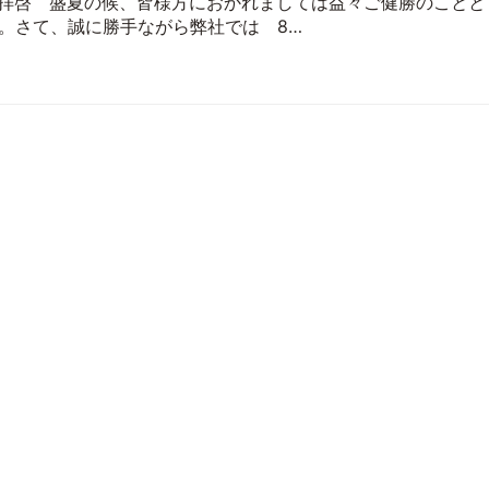
拝啓 盛夏の候、皆様方におかれましては益々ご健勝のことと
。さて、誠に勝手ながら弊社では 8…