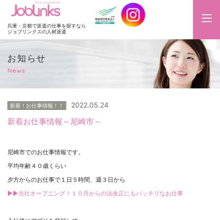
JobLinks
兵庫・京都で派遣の仕事を探すなら
ジョブリンクスの人材派遣
お知らせ
News
2022.05.24
新着！お仕事情報！！
新着お仕事情報～尼崎市～
尼崎市でのお仕事情報です。
平均年齢４０歳くらい
夕方からのお仕事で１日５時間、週３日から
▶▶当社オープニング！１０月からの法改正にもバッチリなお仕事