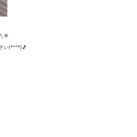
た☆
*^^*)🎵