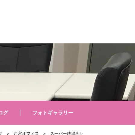
ログ
フォトギャラリー
グ
>
西宮オフィス
>
スーパー銭湯♨✨