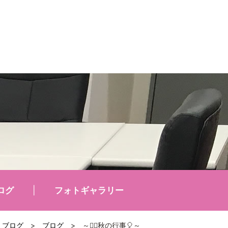
ログ
フォトギャラリー
ブログ
>
ブログ
>
～🏃‍♀️秋の行事🎈～