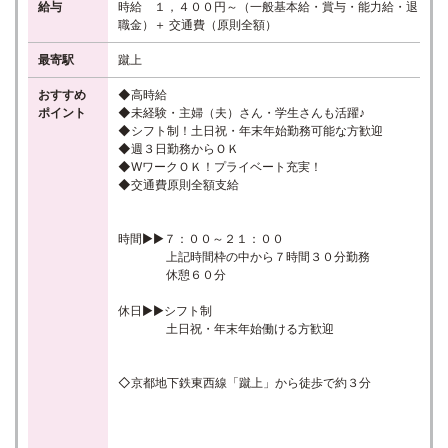
給与
時給 １，４００円～（一般基本給・賞与・能力給・退
職金）＋ 交通費（原則全額）
最寄駅
蹴上
おすすめ
◆高時給
ポイント
◆未経験・主婦（夫）さん・学生さんも活躍♪
◆シフト制！土日祝・年末年始勤務可能な方歓迎
◆週３日勤務からＯＫ
◆WワークＯＫ！プライベート充実！
◆交通費原則全額支給
時間▶▶７：００～２１：００
上記時間枠の中から７時間３０分勤務
休憩６０分
休日▶▶シフト制
土日祝・年末年始働ける方歓迎
◇京都地下鉄東西線「蹴上」から徒歩で約３分