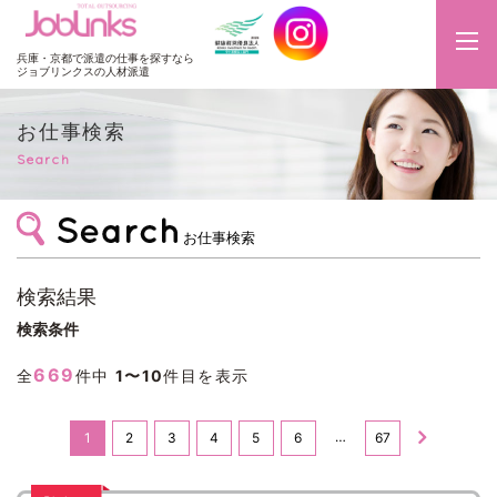
JobLinks
兵庫・京都で派遣の仕事を探すなら
ジョブリンクスの人材派遣
お仕事検索
Search
お仕事検索
検索結果
検索条件
669
全
件中
1〜10
件目を表示
…
1
2
3
4
5
6
67