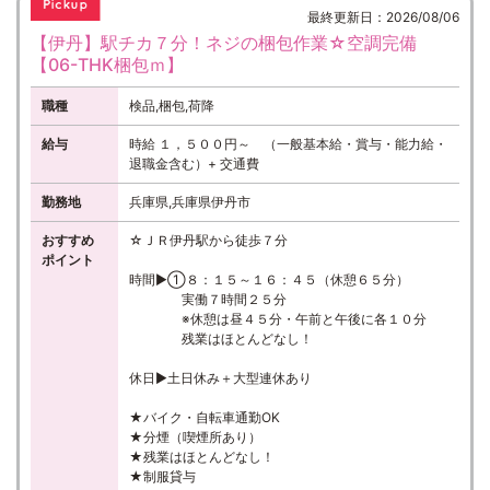
最終更新日：2026/08/06
【伊丹】駅チカ７分！ネジの梱包作業☆空調完備
【06-THK梱包ｍ】
職種
検品,梱包,荷降
給与
時給 １，５００円～ （一般基本給・賞与・能力給・
退職金含む）+ 交通費
勤務地
兵庫県,兵庫県伊丹市
おすすめ
☆ＪＲ伊丹駅から徒歩７分
ポイント
時間▶①８：１５～１６：４５（休憩６５分）
実働７時間２５分
※休憩は昼４５分・午前と午後に各１０分
残業はほとんどなし！
休日▶土日休み＋大型連休あり
★バイク・自転車通勤OK
★分煙（喫煙所あり）
★残業はほとんどなし！
★制服貸与