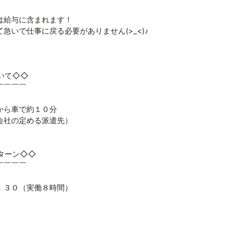
は給与に含まれます！
急いで仕事に戻る必要がありません(>_<)♪
いて◇◇
￣￣￣￣
から車で約１０分
会社の定める派遣先）
ターン◇◇
￣￣￣￣
：３０（実働８時間）