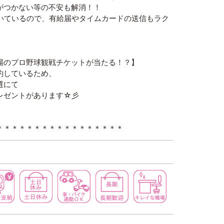
つかない等の不安も解消！！
いているので、有給届やタイムカードの送信もラク
場のプロ野球観戦チケットが当たる！？】
約しているため、
選にて
レゼントがあります☆彡
＊＊＊＊＊＊＊＊＊＊＊＊＊＊＊＊＊
社会保険完備
交通費支給
土日休み
車・バイク通勤ＯＫ
長期歓迎
キレイな職