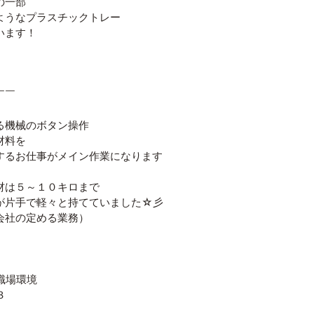
の一部
ようなプラスチックトレー
います！
￣￣
る機械のボタン操作
材料を
るお仕事がメイン作業になります
材は５～１０キロまで
が片手で軽々と持てていました☆彡
会社の定める業務）
職場環境
３