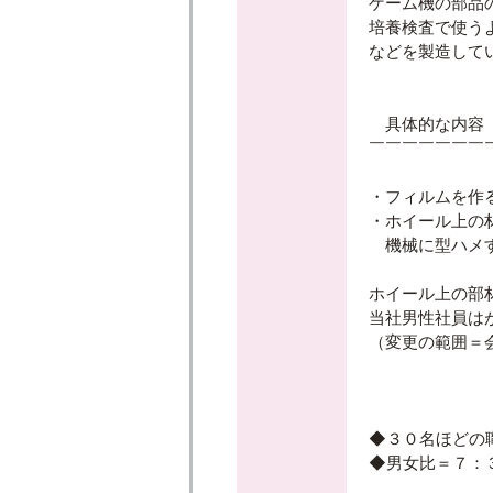
ゲーム機の部品
培養検査で使う
などを製造して
具体的な内容
￣￣￣￣￣￣￣
・フィルムを作
・ホイール上の
機械に型ハメす
ホイール上の部
当社男性社員は
（変更の範囲＝
◆３０名ほどの
◆男女比＝７：