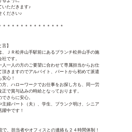
けるように
ていただきます♪
せください♪
＊＊＊＊＊＊＊＊＊＊＊＊＊＊＊
と言】
は、ＪＲ松井山手駅前にあるブランチ松井山手の施
会社です。
一人一人の方のご要望に合わせて専属担当からお仕
て頂きますのでアルバイト、パートから初めて派遣
も安心！
の方、ハローワークでお仕事をお探し方も、同一労
改正で賞与込みの時給となっております。
のでさらに安心。
や主婦パート（夫）、学生、ブランク明け、シニア
活躍中です！
能で、担当者やオフィスとの連絡も２４時間体制！