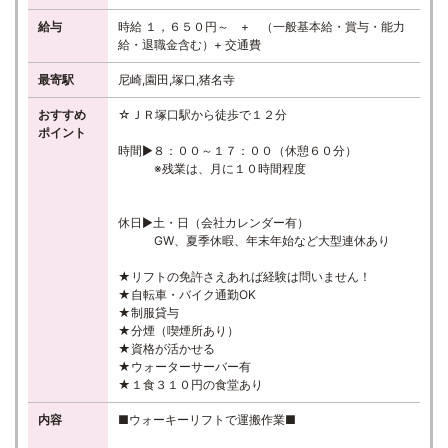
給与
時給 １，６５０円～ + （一般基本給・賞与・能力
給・退職金含む）+ 交通費
最寄駅
尼崎,園田,塚口,猪名寺
おすすめ
☆ＪＲ塚口駅から徒歩で１２分
ポイント
時間▶８：００～１７：００（休憩６０分）
※残業は、月に１０時間程度
休日▶土・日（会社カレンダー有）
GW、夏季休暇、年末年始など大型連休あり
★リフトの免許さえあれば経験は問いません！
★自転車・バイク通勤OK
★制服貸与
★分煙（喫煙所あり）
★資格が活かせる
★ウォーターサーバー有
★１食３１０円の食堂あり
内容
■ウォーキーリフトで運搬作業■