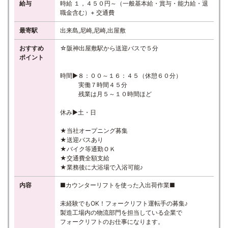
給与
時給 １，４５０円～（一般基本給・賞与・能力給・退
職金含む）+ 交通費
最寄駅
出来島,尼崎,尼崎,出屋敷
おすすめ
☆阪神出屋敷駅から送迎バスで５分
ポイント
時間▶８：００～１６：４５（休憩６０分）
実働７時間４５分
残業は月５～１０時間ほど
休み▶土・日
★当社オープニング募集
★送迎バスあり
★バイク等通勤ＯＫ
★交通費全額支給
★業務後に大浴場で入浴可能♪
内容
■カウンターリフトを使った入出荷作業■
未経験でもOK！フォークリフト運転手の募集♪
製造工場内の物流部門を担当している企業で
フォークリフトのお仕事になります。