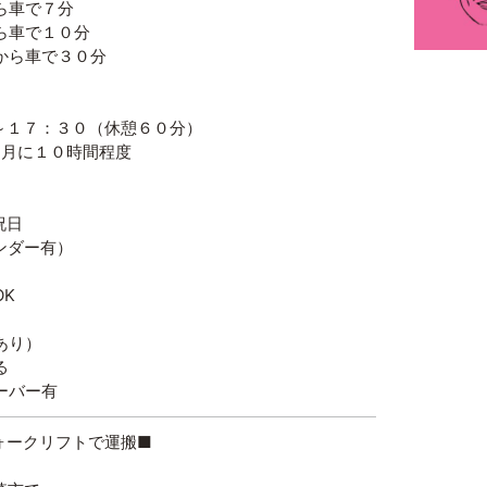
ら車で７分
ら車で１０分
から車で３０分
～１７：３０（休憩６０分）
に１０時間程度
祝日
ダー有）
K
あり）
る
ーバー有
ォークリフトで運搬■