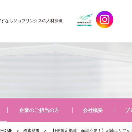
探すなら
ジョブリンクスの人材派遣
企業のご担当の方
会社概要
ブ
HOME
>
検索結果
>
【HP限定掲載！面談不要！】尼崎エリア×土日