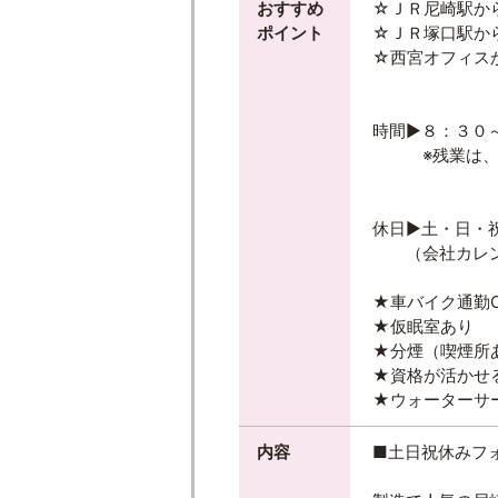
おすすめ
☆ＪＲ尼崎駅か
ポイント
☆ＪＲ塚口駅か
☆西宮オフィス
時間▶８：３０
※残業は、月
休日▶土・日・
（会社カレン
★車バイク通勤O
★仮眠室あり
★分煙（喫煙所
★資格が活かせ
★ウォーターサ
内容
■土日祝休みフ