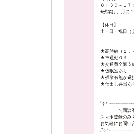
８：３０～１７
※残業は、月に
【休日】
土・日・祝日（
★高時給（１，
★車通勤ＯＫ
★交通費全額支
★仮眠室あり
★残業有無が選
★仕出し弁当あ
˚⊹⁺‧┈┈┈┈┈┈┈┈┈
＼面談不
スマホ登録のみ
お気軽にお問い
.˚⊹⁺‧┈┈┈┈┈┈┈┈┈