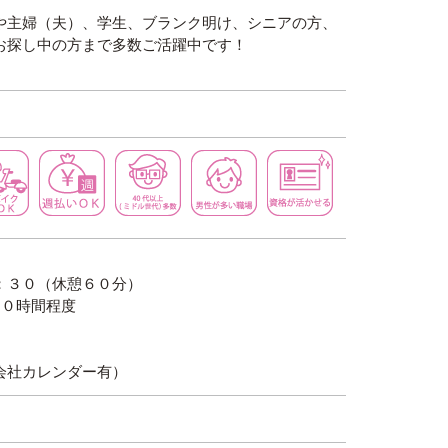
や主婦（夫）、学生、ブランク明け、シニアの方、
お探し中の方まで多数ご活躍中です！
土日休み
車・バイク通勤ＯＫ
週払いＯＫ
４０代以上（ミドル世代）多数
男性が多い職場
資格が活か
：３０（休憩６０分）
１０時間程度
会社カレンダー有）