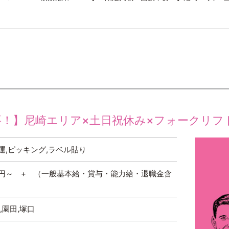
！】尼崎エリア×土日祝休み×フォークリフト【0
運,ピッキング,ラベル貼り
０円～ + （一般基本給・賞与・能力給・退職金含
,園田,塚口