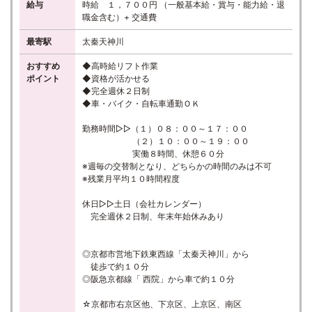
給与
時給 １，７００円 （一般基本給・賞与・能力給・退
職金含む）+ 交通費
最寄駅
太秦天神川
おすすめ
◆高時給リフト作業
ポイント
◆資格が活かせる
◆完全週休２日制
◆車・バイク・自転車通勤ＯＫ
勤務時間▷▷（１）０８：００～１７：００
（２）１０：００～１９：００
実働８時間、休憩６０分
※週毎の交替制となり、どちらかの時間のみは不可
※残業月平均１０時間程度
休日▷▷土日（会社カレンダー）
完全週休２日制、年末年始休みあり
◎京都市営地下鉄東西線「太秦天神川」から
徒歩で約１０分
◎阪急京都線「 西院」から車で約１０分
☆京都市右京区他、下京区、上京区、南区