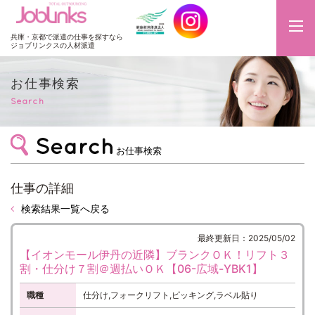
JobLinks
兵庫・京都で派遣の仕事を探すなら
ジョブリンクスの人材派遣
お仕事検索
Search
お仕事検索
仕事の詳細
検索結果一覧へ戻る
最終更新日：2025/05/02
【イオンモール伊丹の近隣】ブランクＯＫ！リフト３
割・仕分け７割＠週払いＯＫ【06-広域-YBK1】
職種
仕分け,フォークリフト,ピッキング,ラベル貼り