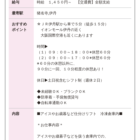
給与
時給 １,４５０円～ 【交通費】全額支給
最寄駅
猪名寺,伊丹
おすすめ
☆ＪＲ伊丹駅から車で５分（徒歩１５分）
ポイント
イオンモール伊丹の近く
大阪国際空港も近くにあります
時間▶
（１）０９：００～１８：００※休憩６０分
（２）０９：００～１７：００※休憩６０分
※６０分の休憩以外に、
９０分に一回、１０分程度の休憩あり！
休日▶土日祝含むシフト制（週休２日）
◆未経験ＯＫ・ブランクＯＫ
◆防寒着・手袋無償貸与
◆自転車通勤ＯＫ
内容
■アイスやお歳暮など仕分けリフト 冷凍倉庫内■
＊お仕事内容＊
アイスやお歳暮子などを扱う倉庫内での、