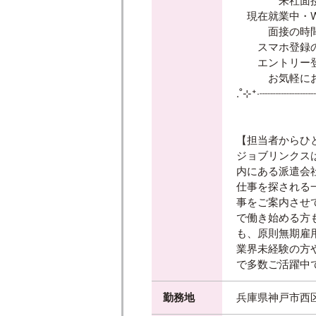
来社面接も
現在就業中・W
面接の時間が
スマホ登録の
エントリー登
お気軽にお問
.˚⊹⁺‧┈┈┈┈┈┈┈┈┈
【担当者からひ
ジョブリンクス
内にある派遣会
仕事を探される
事をご案内させ
で働き始める方
も、原則無期雇
業界未経験の方
で多数ご活躍中
勤務地
兵庫県神戸市西