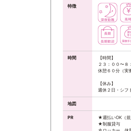
特徴
時間
【時間】
２３：００〜８
休憩６０分（実働
【休み】
週休２日・シフ
地図
PR
★週払いOK（
★制服貸与
☆ロッカー、休