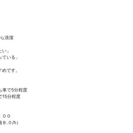
から清潔
たい」
っている」
すめです。
ら車で5分程度
15分程度
：００
８.０/h）