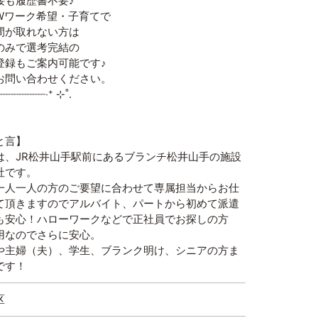
履歴書不要♪
ワーク希望・子育てで
取れない方は
みで選考完結の
録もご案内可能です♪
い合わせください。
┈┈┈┈┈┈┈‧⁺ ⊹˚.
と言】
は、JR松井山手駅前にあるブランチ松井山手の施設
社です。
一人一人の方のご要望に合わせて専属担当からお仕
て頂きますのでアルバイト、パートから初めて派遣
も安心！ハローワークなどで正社員でお探しの方
用なのでさらに安心。
や主婦（夫）、学生、ブランク明け、シニアの方ま
です！
区