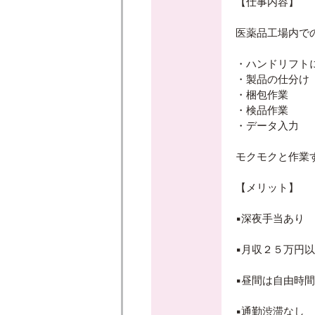
【仕事内容】
医薬品工場内で
・ハンドリフト
・製品の仕分け
・梱包作業
・検品作業
・データ入力
モクモクと作業
【メリット】
▪️深夜手当あり
▪️月収２５万円
▪️昼間は自由時間
▪️通勤渋滞なし