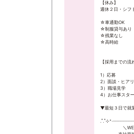
【休み】
週休２日・シフ
☆車通勤OK
☆制服貸与あり
☆残業なし
☆高時給
【採用までの流
1）応募
2）面談・ヒア
3）職場見学
4）お仕事スタ
▼最短３日で就業
.˚.˚⊹⁺‧┈┈┈┈┈┈┈
＼WEB面