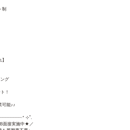
ト制
れ】
リング
ート！
可能♪♪
┈┈┈┈┈┈┈┈┈‧⁺ ⊹˚.
接実施中★／