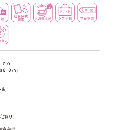
深夜勤務
高時給
社会保険完備
交通費支給
シフト制
学歴不問
長期歓迎
深夜手当有り
：００
８.０/h）
ト制
規定有り）
憩室完備