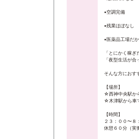
▪️空調完備
▪️残業ほぼなし
▪️医薬品工場だ
「とにかく稼ぎ
「夜型生活が合
そんな方におす
【場所】
☆西神中央駅か
☆木津駅から車で
【時間】
２３：００〜８
休憩６０分（実働