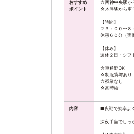
おすすめ
☆西神中央駅か
ポイント
☆木津駅から車で
【時間】
２３：００〜８
休憩６０分（実働
【休み】
週休２日・シフ
☆車通勤OK
☆制服貸与あり
☆残業なし
☆高時給
内容
■夜勤で効率よ
深夜手当でしっ