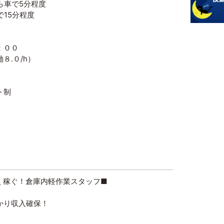
ら車で5分程度
15分程度
：００
８.０/h）
ト制
く稼ぐ！倉庫内軽作業スタッフ■
かり収入確保！