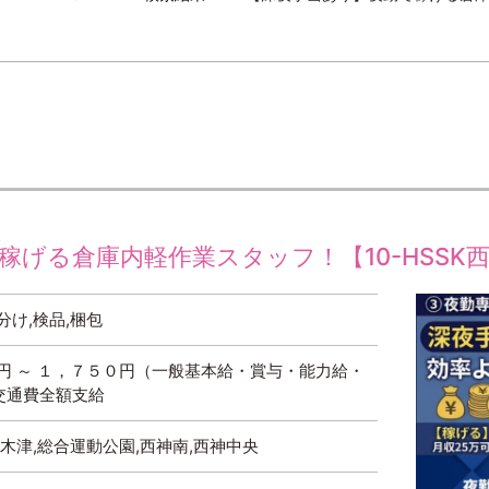
げる倉庫内軽作業スタッフ！【10-HSSK西
分け,検品,梱包
円 ～ １，７５０円（一般基本給・賞与・能力給・
交通費全額支給
,木津,総合運動公園,西神南,西神中央