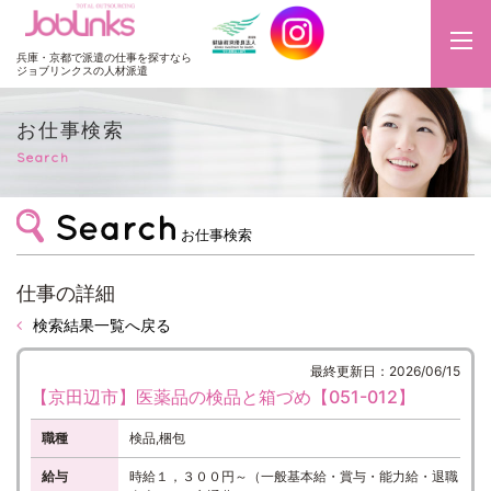
JobLinks
兵庫・京都で派遣の仕事を探すなら
ジョブリンクスの人材派遣
お仕事検索
Search
お仕事検索
仕事の詳細
検索結果一覧へ戻る
最終更新日：2026/06/15
【京田辺市】医薬品の検品と箱づめ【051-012】
職種
検品,梱包
給与
時給１，３００円～（一般基本給・賞与・能力給・退職