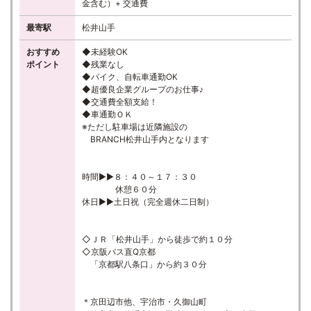
金含む）+ 交通費
最寄駅
松井山手
おすすめ
◆未経験OK
ポイント
◆残業なし
◆バイク、自転車通勤OK
◆超優良企業グループのお仕事♪
◆交通費全額支給！
◆車通勤ＯＫ
※ただし駐車場は近隣施設の
BRANCH松井山手内となります
時間▶▶８：４０～１７：３０
休憩６０分
休日▶▶土日祝（完全週休二日制）
◇ＪＲ「松井山手」から徒歩で約１０分
◇京阪バス直Q京都
「京都駅八条口」から約３０分
＊京田辺市他、宇治市・久御山町