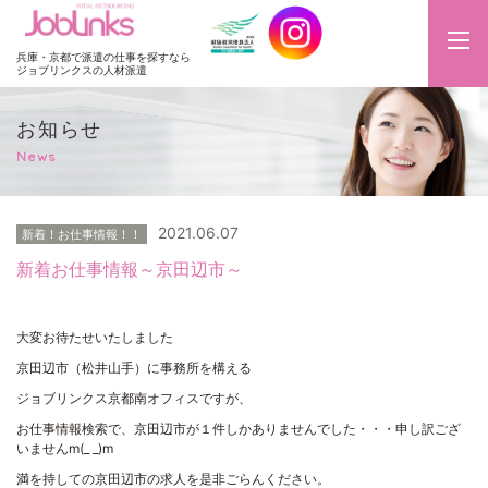
JobLinks
兵庫・京都で派遣の仕事を探すなら
ジョブリンクスの人材派遣
お知らせ
News
2021.06.07
新着！お仕事情報！！
新着お仕事情報～京田辺市～
大変お待たせいたしました
京田辺市（松井山手）に事務所を構える
ジョブリンクス京都南オフィスですが、
お仕事情報検索で、京田辺市が１件しかありませんでした・・・申し訳ござ
いませんm(_ _)m
満を持しての京田辺市の求人を是非ごらんください。