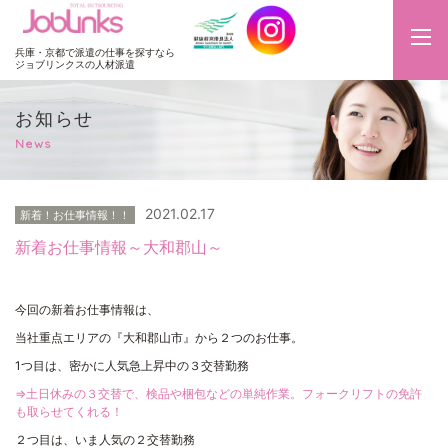
JobLinks
兵庫・京都で派遣の仕事を探すなら
ジョブリンクスの人材派遣
お知らせ
News
2021.02.17
新着！お仕事情報！！
新着お仕事情報～大和郡山～
今回の新着お仕事情報は、
当社重点エリアの『大和郡山市』から２つのお仕事。
1つ目は、密かに人気急上昇中の３交替勤務
⇒土日休みの３交替で、検品や梱包などの単純作業。フォークリフトの免許
も取らせてくれる！
２つ目は、いま人気の２交替勤務