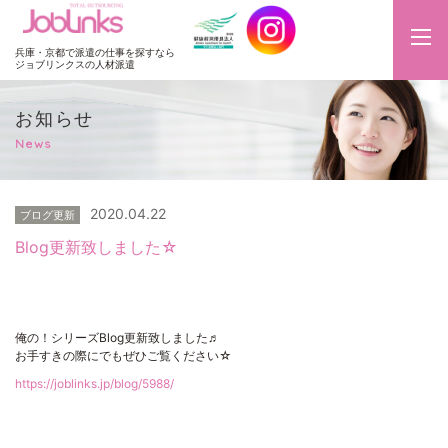
JobLinks
兵庫・京都で派遣の仕事を探すなら
ジョブリンクスの人材派遣
お知らせ
News
2020.04.22
ブログ更新
Blog更新致しました☆
俺の！シリーズBlog更新致しました♬
お手すきの際にでもぜひご覧ください☆
https://joblinks.jp/blog/5988/