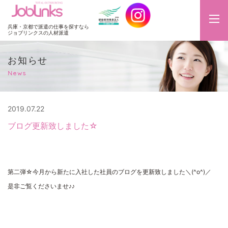
JobLinks
兵庫・京都で派遣の仕事を探すなら
ジョブリンクスの人材派遣
お知らせ
News
2019.07.22
ブログ更新致しました☆
第二弾☆今月から新たに入社した社員のブログを更新致しました＼(^o^)／
是非ご覧くださいませ♪♪