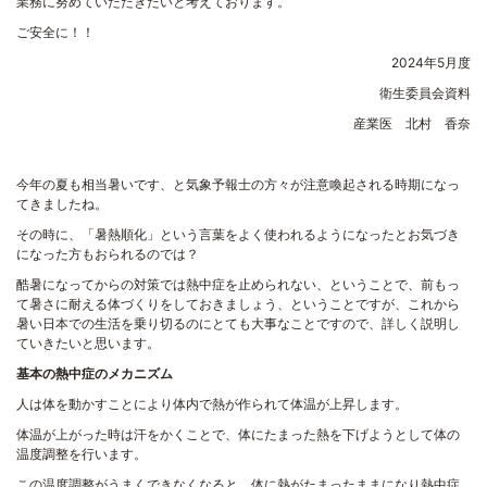
業務に努めていただきたいと考えております。
ご安全に！！
2024年5月度
衛生委員会資料
産業医 北村 香奈
今年の夏も相当暑いです、と気象予報士の方々が注意喚起される時期になっ
てきましたね。
その時に、「暑熱順化」という言葉をよく使われるようになったとお気づき
になった方もおられるのでは？
酷暑になってからの対策では熱中症を止められない、ということで、前もっ
て暑さに耐える体づくりをしておきましょう、ということですが、これから
暑い日本での生活を乗り切るのにとても大事なことですので、詳しく説明し
ていきたいと思います。
基本の熱中症のメカニズム
人は体を動かすことにより体内で熱が作られて体温が上昇します。
体温が上がった時は汗をかくことで、体にたまった熱を下げようとして体の
温度調整を行います。
この温度調整がうまくできなくなると、体に熱がたまったままになり熱中症