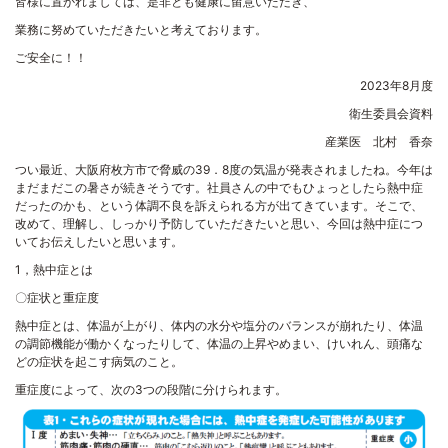
皆様に置かれましては、是非とも健康に留意いただき、
業務に努めていただきたいと考えております。
ご安全に！！
2023年8月度
衛生委員会資料
産業医 北村 香奈
つい最近、大阪府枚方市で脅威の
39
．
8
度の気温が発表されましたね。今年は
まだまだこの暑さが続きそうです。社員さんの中でもひょっとしたら熱中症
だったのかも、という体調不良を訴えられる方が出てきています。そこで、
改めて、理解し、しっかり予防していただきたいと思い、今回は熱中症につ
いてお伝えしたいと思います。
1，熱中症とは
〇症状と重症度
熱中症とは、体温が上がり、体内の水分や塩分のバランスが崩れたり、体温
の調節機能が働かくなったりして、体温の上昇やめまい、けいれん、頭痛な
どの症状を起こす病気のこと。
重症度によって、次の
3
つの段階に分けられます。