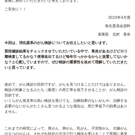
業務に努めていただきたいと考えております。
ご安全に！！
2023年4月度
衛生委員会資料
産業医 北村 香奈
今回は、消化器系のがん検診についてお伝えしたいと思います。
普段健診結果をチェックさせていただいている中で、胃炎があるけどピロリ
菌検査してるかな？便潜血出てるけど毎年引っかかるからと放置してないか
な？と心配していますので、ぜひ検診の重要性を改めて理解していただきた
いと思っています。
改めて、がん検診の目的ですが、がんを見つけることだけではありません。
検診の対象となる人たち（集団）の死亡率を低下させることが、がん検診の
目的です。
いくらがん発見率の高い検診を受けても、治療効果のないがんや、治療する
必要のないがんがたくさん見つかるような場合は、死亡率低下の効果はあり
ません。
これまでの研究によって、胃がん、肺がん、乳がん、子宮頸がん、大腸がん
の５つのがんは、それぞれ特定の方法で行う検診を受けることで早期に発見