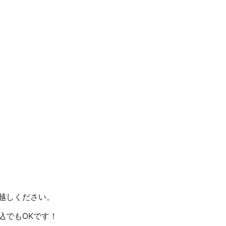
越しください。
込でもOKです！