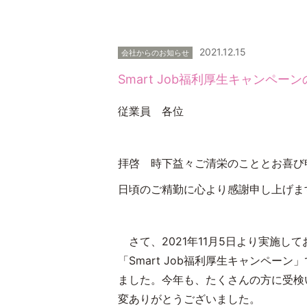
2021.12.15
会社からのお知らせ
Smart Job福利厚生キャンペ
従業員 各位
拝啓 時下益々ご清栄のこととお喜び
日頃のご精勤に
さて、
2021
年
11
月
5
日より実施して
「
Smart Job
福利厚生キャンペーン」
ました。今年も、たくさんの方に受検
変ありがとうございました。