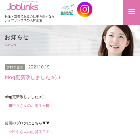
JobLinks
兵庫・京都で派遣の仕事を探すなら
ジョブリンクスの人材派遣
お知らせ
News
2021.10.19
ブログ更新
blog更新致しましたφ(..)
blog更新致しましたφ(..)
～🏢中井さんのお誕生日🏢～
前回のブログはこちら▼▼
～🎉田中さんのお誕生日🎉～