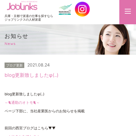
JobLinks
兵庫・京都で派遣の仕事を探すなら
ジョブリンクスの人材派遣
お知らせ
News
2021.08.24
ブログ更新
blog更新致しましたφ(..)
blog更新致しましたφ(..)
～🐈通勤のオトモ🐈～
ページ下部に、当社産業医からのお知らせを掲載
前回の西宮ブログはこちら▼▼