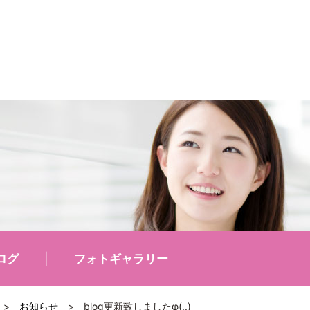
ログ
フォトギャラリー
>
お知らせ
>
blog更新致しましたφ(..)