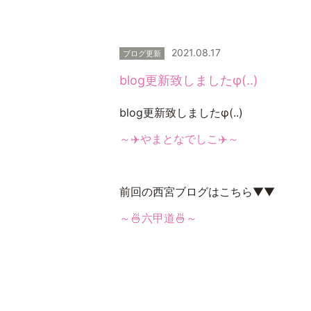
2021.08.17
ブログ更新
blog更新致しましたφ(..)
blog更新致しましたφ(..)
～✈️やまとなでしこ✈️～
前回の西宮ブログはこちら▼▼
～🍜六甲道🍜～