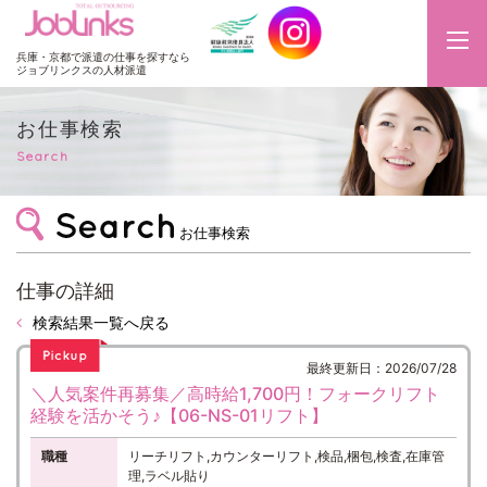
JobLinks
兵庫・京都で派遣の仕事を探すなら
ジョブリンクスの人材派遣
お仕事検索
Search
お仕事検索
仕事の詳細
検索結果一覧へ戻る
最終更新日：2026/07/28
＼人気案件再募集／高時給1,700円！フォークリフト
経験を活かそう♪【06-NS-01リフト】
職種
リーチリフト,カウンターリフト,検品,梱包,検査,在庫管
理,ラベル貼り