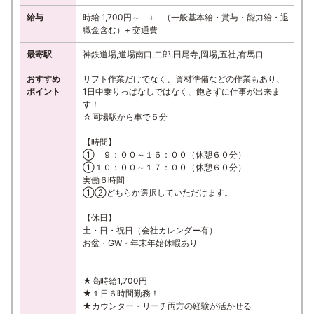
給与
時給 1,700円～ + （一般基本給・賞与・能力給・退
職金含む）+ 交通費
最寄駅
神鉄道場,道場南口,二郎,田尾寺,岡場,五社,有馬口
おすすめ
リフト作業だけでなく、資材準備などの作業もあり、
ポイント
1日中乗りっぱなしではなく、飽きずに仕事が出来ま
す！
☆岡場駅から車で５分
【時間】
① ９：００～１６：００（休憩６０分）
①１０：００～１７：００（休憩６０分）
実働６時間
①②どちらか選択していただけます。
【休日】
土・日・祝日（会社カレンダー有）
お盆・GW・年末年始休暇あり
★高時給1,700円
★１日６時間勤務！
★カウンター・リーチ両方の経験が活かせる