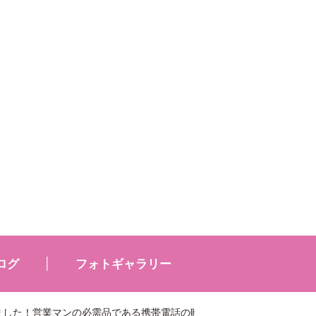
ログ
フォトギャラリー
ました！営業マンの必需品である携帯電話の時刻と『誤差無し!』でした