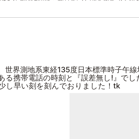
、世界測地系東経135度日本標準時子午
ある携帯電話の時刻と『誤差無し!』でし
少し早い刻を刻んでおりました！tk