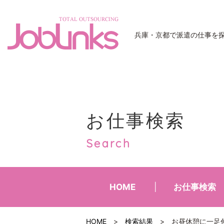
JobLinks
兵庫・京都で派遣の仕事を
お仕事検索
Search
HOME
お仕事検索
HOME
>
検索結果
>
お昼休憩に一足