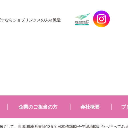
探すなら
ジョブリンクスの人材派遣
企業のご担当の方
会社概要
ブ
伸ばして、世界測地系東経135度日本標準時子午線塔時計台へ行ってみ