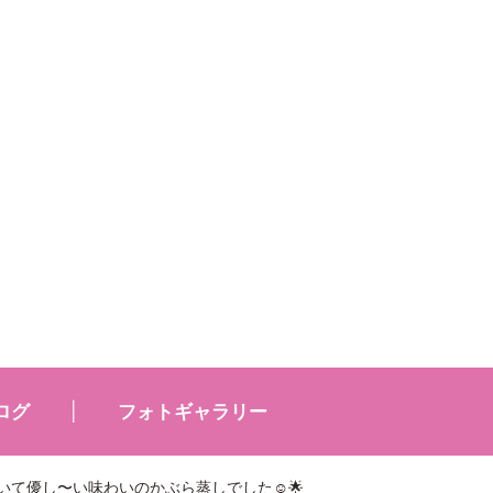
ログ
フォトギャラリー
いていて優し〜い味わいのかぶら蒸しでした☺️🌟