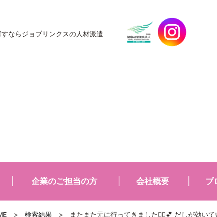
探すなら
ジョブリンクスの人材派遣
企業のご担当の方
会社概要
ブ
ME
>
検索結果
>
またまた元に行ってきました🚶‍♂️💕 だしが効