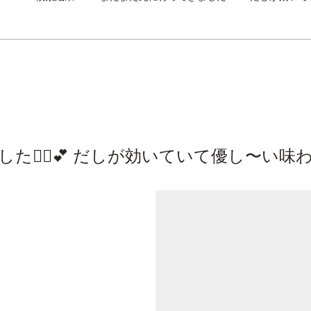
た🚶‍♂️💕 だしが効いていて優し〜い