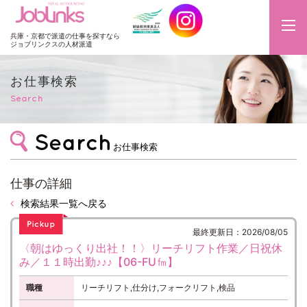
JobLinks
兵庫・京都で派遣の仕事を探すなら
ジョブリンクスの人材派遣
お仕事検索
Search
お仕事検索
仕事の詳細
検索結果一覧へ戻る
最終更新日：2026/08/05
〈朝はゆっくり出社！！〉リーチリフト作業／日祝休
み／１１時出勤♪♪♪【06-FU㎙】
職種
リーチリフト,仕分け,フォークリフト,検品