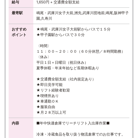
給与
1,650円 + 交通費全額支給
最寄駅
鳴尾・武庫川女子大前,洲先,武庫川団地前,鳴尾,阪神甲子
園,久寿川
おすすめ
★鳴尾・武庫川女子大前駅からバスで１５分
ポイント
★甲子園駅からバスで３０分
〈時間〉
１１：００～２０：００（６０分休憩／８時間勤務）
〈休み〉
平日１日＋日曜日（祝日休み）
夏季休暇・年末年始など長期休暇あり
★交通費全額支給（社内規定あり）
★即日見学可能
★リフト経験者歓迎
★喫煙所あり
★車通勤ＯＫ
★服装自由
★月２８万以上可
内容
■年中快適倉庫でリーチリフト入出庫作業■
冷凍・冷蔵食品を取り扱う物流倉庫でのお仕事です。