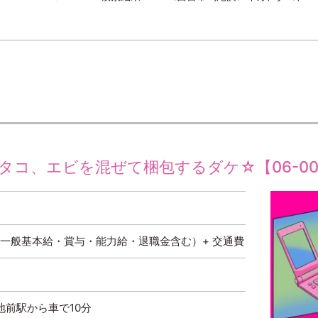
コ、エビを混ぜて梱包するダケ☆【06-005
円～（一般基本給・賞与・能力給・退職金含む）+ 交通費
地前駅から車で10分