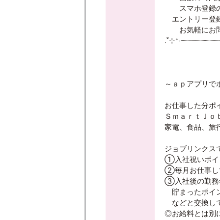
スマホ登録の
エントリー登録
お気軽にお問
.˚⊹⁺‧┈┈┈┈┈┈┈┈┈
～ａｐアプリで
お仕事した分ポ
ＳｍａｒｔＪｏ
家電、食品、旅
ジョブリンクス
①入社祝いポイン
②毎月お仕事し
③入社後の勤務
貯まったポイン
などと交換して
◎お給料とは別