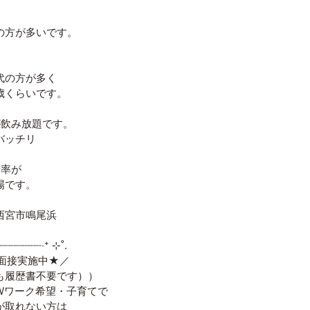
方が多いです。
代の方が多く
歳くらいです。
が飲み放題です。
バッチリ
着率が
場です。
西宮市鳴尾浜
┈┈┈┈┈┈┈‧⁺ ⊹˚.
接実施中★／
履歴書不要です））
ワーク希望・子育てで
取れない方は