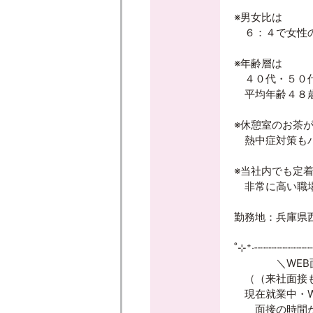
※男女比は
６：４で女性の
※年齢層は
４０代・５０
平均年齢４８
※休憩室のお茶
熱中症対策も
※当社内でも定
非常に高い職
勤務地：兵庫県
˚⊹⁺‧┈┈┈┈┈┈┈┈┈
＼WEB面
（（来社面接も
現在就業中・W
面接の時間が