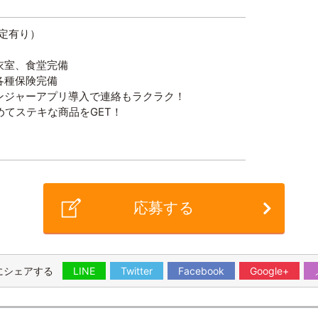
規定有り）
衣室、食堂完備
各種保険完備
ンジャーアプリ導入で連絡もラクラク！
てステキな商品をGET！
応募する
にシェアする
LINE
Twitter
Facebook
Google+