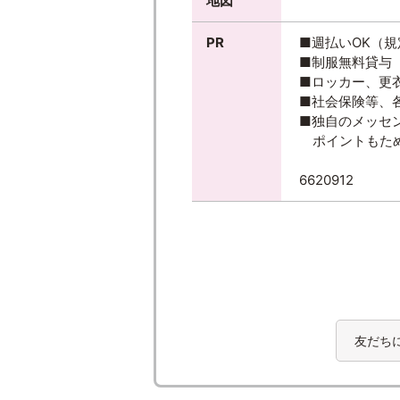
地図
PR
■週払いOK（
■制服無料貸与
■ロッカー、更
■社会保険等、
■独自のメッセ
ポイントもため
6620912
友だち