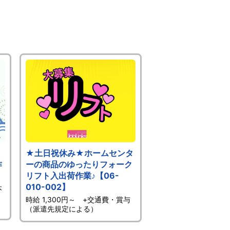
★土日祝休み★ホームセンタ
作
ーの商品のゆったりフォーク
リフト入出荷作業♪【06-
010-002】
本
）
時給 1,300円～ +交通費・賞与
（派遣先規定による）