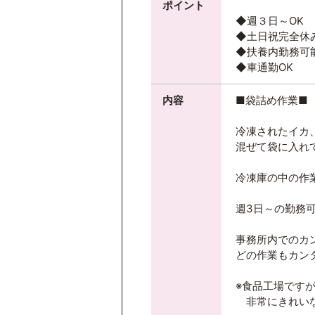
ポイント
◆週３日～OK
◆土日祝完全休
◆扶養内勤務可
◆車通勤OK
内容
■袋詰め作業■
冷凍されたイカ
混ぜて袋に入れ
冷凍庫の中の作
週3日～の勤務
事務所内でのカ
どの作業もカン
※食品工場です
非常にきれい