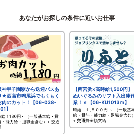
あなたがお探しの条件に近いお仕事
阪神甲子園駅から送迎バスあ
【西宮浜×高時給1,500円】
り★西宮市鳴尾浜でもくもく
ぬいぐるみのリフト入出庫
お肉のカット！【06-038-
業！☆【06-KU1013ｍ】
001】
時給 １,５００円 ～ （一般基
給・賞与・能力給・退職金含む
時給 1,180円～（一般基本給・賞
+ 交通費全額支給
与・能力給・退職金含む）+ 交通
費