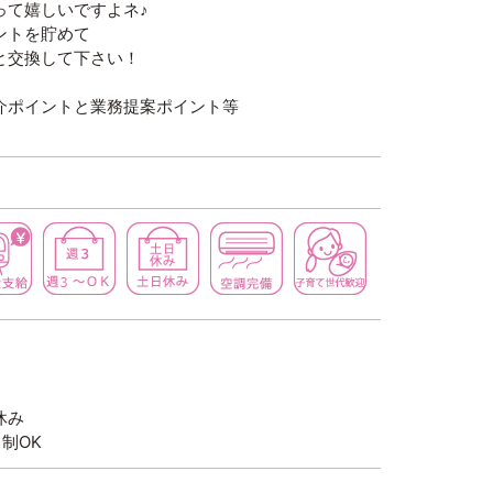
て嬉しいですよネ♪
ントを貯めて
交換して下さい！
介ポイントと業務提案ポイント等
初心者歓迎
交通費支給
週３～ＯＫ
土日休み
空調完備
子育て世代
休み
制OK