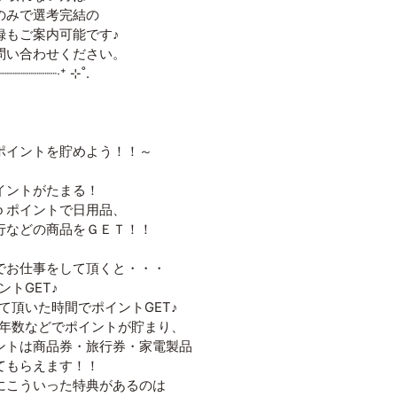
みで選考完結の
もご案内可能です♪
い合わせください。
┈┈┈┈┈┈┈‧⁺ ⊹˚.
ポイントを貯めよう！！～
イントがたまる！
ｂポイントで日用品、
行などの商品をＧＥＴ！！
でお仕事をして頂くと・・・
トGET♪
て頂いた時間でポイントGET♪
年数などでポイントが貯まり、
トは商品券・旅行券・家電製品
もらえます！！
にこういった特典があるのは