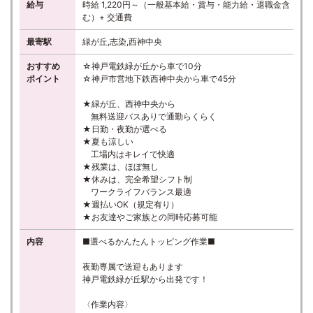
給与
時給 1,220円～（一般基本給・賞与・能力給・退職金含
む）+ 交通費
最寄駅
緑が丘,志染,西神中央
おすすめ
☆神戸電鉄緑が丘から車で10分
ポイント
☆神戸市営地下鉄西神中央から車で45分
★緑が丘、西神中央から
無料送迎バスありで通勤らくらく
★日勤・夜勤が選べる
★夏も涼しい
工場内はキレイで快適
★残業は、ほぼ無し
★休みは、完全希望シフト制
ワークライフバランス最適
★週払いOK（規定有り）
★お友達やご家族との同時応募可能
内容
■選べるかんたんトッピング作業■
夜勤専属で送迎もあります
神戸電鉄緑が丘駅から出発です！
〈作業内容〉