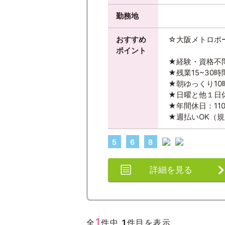
勤務地
おすすめ
☆大阪メトロポ
ポイント
★経験・資格不
★残業15~30時
★朝ゆっくり10
★日曜と他１日
★年間休日：11
★週払いOK（
詳細を見る
1
全
件中
1
件目を表示