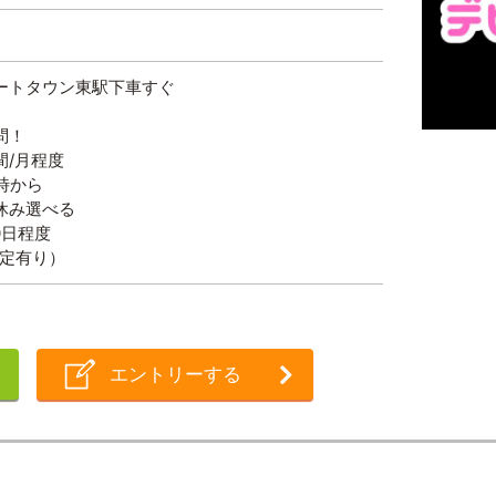
ートタウン東駅下車すぐ
問！
間/月程度
時から
休み選べる
0日程度
規定有り）
エントリーする