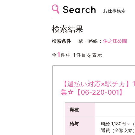
お仕事検索
検索結果
検索条件
駅・路線：
住之江公園
1
全
件中
1
件目を表示
【週払い対応×駅チカ】
集☆【06-220-001】
職種
給与
時給 1,180
通費（全額支給