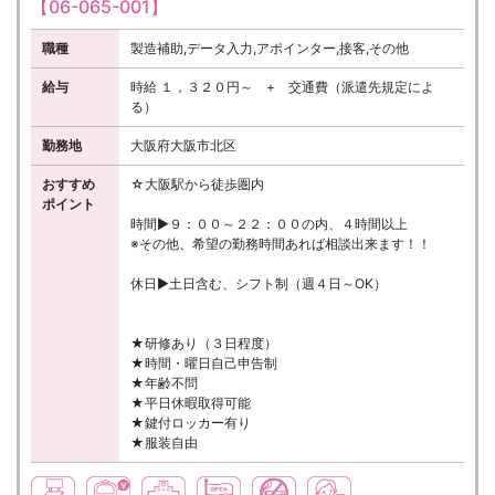
【06-065-001】
職種
製造補助,データ入力,アポインター,接客,その他
給与
時給 １，３２０円～ + 交通費（派遣先規定によ
る）
勤務地
大阪府大阪市北区
おすすめ
☆大阪駅から徒歩圏内
ポイント
時間▶９：００～２２：００の内、４時間以上
※その他、希望の勤務時間あれば相談出来ます！！
休日▶土日含む、シフト制（週４日～OK）
★研修あり（３日程度）
★時間・曜日自己申告制
★年齢不問
★平日休暇取得可能
★鍵付ロッカー有り
★服装自由
座り仕事
交通費支給
駅近
オープニングスタッフ
職場内禁煙
子育て世代歓迎