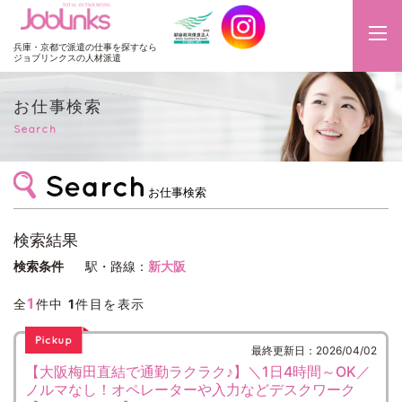
JobLinks
兵庫・京都で派遣の仕事を探すなら
ジョブリンクスの人材派遣
お仕事検索
Search
お仕事検索
検索結果
検索条件
駅・路線：
新大阪
1
全
件中
1
件目を表示
最終更新日：2026/04/02
【大阪梅田直結で通勤ラクラク♪】＼1日4時間～OK／
ノルマなし！オペレーターや入力などデスクワーク