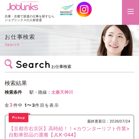
JobLinks
兵庫・京都で派遣の仕事を探すなら
ジョブリンクスの人材派遣
お仕事検索
Search
お仕事検索
検索結果
検索条件
駅・路線：
太秦天神川
3
全
件中
1〜3
件目を表示
最終更新日：2026/07/24
【京都市右京区】高時給！！<カウンターリフト作業>
自動車部品の運搬【JLK-044】