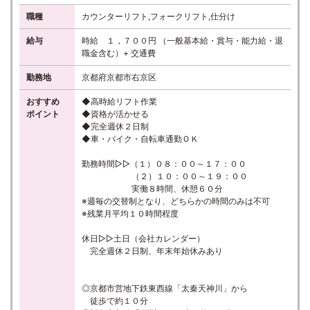
職種
カウンターリフト,フォークリフト,仕分け
給与
時給 １，７００円 （一般基本給・賞与・能力給・退
職金含む）+ 交通費
勤務地
京都府京都市右京区
おすすめ
◆高時給リフト作業
ポイント
◆資格が活かせる
◆完全週休２日制
◆車・バイク・自転車通勤ＯＫ
勤務時間▷▷（１）０８：００～１７：００
（２）１０：００～１９：００
実働８時間、休憩６０分
※週毎の交替制となり、どちらかの時間のみは不可
※残業月平均１０時間程度
休日▷▷土日（会社カレンダー）
完全週休２日制、年末年始休みあり
◎京都市営地下鉄東西線「太秦天神川」から
徒歩で約１０分