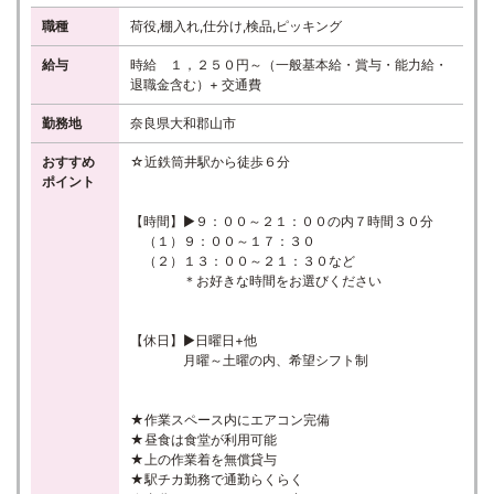
職種
荷役,棚入れ,仕分け,検品,ピッキング
給与
時給 １，２５０円～（一般基本給・賞与・能力給・
退職金含む）+ 交通費
勤務地
奈良県大和郡山市
おすすめ
☆近鉄筒井駅から徒歩６分
ポイント
【時間】▶９：００～２１：００の内７時間３０分
（１）９：００～１７：３０
（２）１３：００～２１：３０など
＊お好きな時間をお選びください
【休日】▶日曜日+他
月曜～土曜の内、希望シフト制
★作業スペース内にエアコン完備
★昼食は食堂が利用可能
★上の作業着を無償貸与
★駅チカ勤務で通勤らくらく