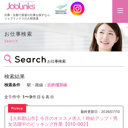
JobLinks
兵庫・京都で派遣の仕事を探すなら
ジョブリンクスの人材派遣
お仕事検索
Search
お仕事検索
検索結果
検索条件
駅・路線：
近鉄橿原線
9
全
件中
1〜9
件目を表示
最終更新日：2026/07/10
【大和郡山市】今月のオススメ求人！時給アップ！男
女活躍中のピッキング作業【010-002】