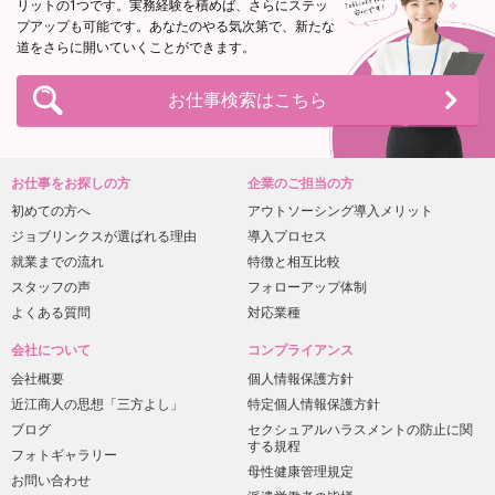
リットの1つです。実務経験を積めば、さらにステッ
プアップも可能です。あなたのやる気次第で、新たな
道をさらに開いていくことができます。
お仕事検索はこちら
お仕事をお探しの方
企業のご担当の方
初めての方へ
アウトソーシング導入メリット
ジョブリンクスが
選ばれる理由
導入プロセス
就業までの流れ
特徴と相互比較
スタッフの声
フォローアップ体制
よくある質問
対応業種
会社について
コンプライアンス
会社概要
個人情報保護方針
近江商人の思想
「三方よし」
特定個人情報保護方針
ブログ
セクシュアルハラスメント
の防止に関
する規程
フォトギャラリー
母性健康管理規定
お問い合わせ