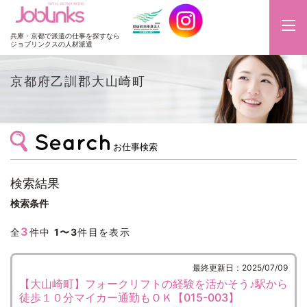
JobLinks
兵庫・京都で派遣の仕事を探すなら
ジョブリンクスの人材派遣
京都府乙訓郡大山崎町
お仕事検索
検索結果
検索条件
3
全
件中
1〜3
件目を表示
最終更新日：2025/07/09
【大山崎町】フォークリフトの経験を活かそう♪駅から
徒歩１０分マイカー通勤もＯＫ【015-003】