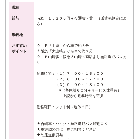
職種
給与
時給 １，３００円 + 交通費・賞与（派遣先規定によ
る）
勤務地
おすすめ
☆ＪＲ「山崎」から車で約３分
ポイント
☆阪急「大山崎」から車で約３分
☆ＪＲ山崎駅・阪急大山崎の両駅より無料送迎バスあ
り
勤務時間：（１）７：００～１６：００
（２）８：００～１７：００
（３）９：００～１８：００
※（各休憩６０分＋サービス休憩有）
上記から勤務時間を選択
勤務曜日：シフト制（週休２日）
★自転車・バイク・無料送迎バス通勤ＯＫ
★車通勤の方は一度ご相談ください
★制服無償貸与